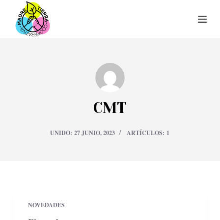
S
a
l
t
a
r
a
CMT
l
c
UNIDO: 27 JUNIO, 2023
ARTÍCULOS: 1
o
n
t
e
n
NOVEDADES
i