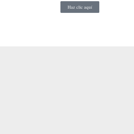
d
Haz clic aquí
o