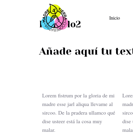
S
a
Inicio
Ejemplo2
l
t
a
Añade aquí tu tex
r
a
l
c
o
n
Lorem fistrum por la gloria de mi
Lore
t
madre esse jarl aliqua llevame al
madr
e
sircoo. De la pradera ullamco qué
sirc
n
dise usteer está la cosa muy
dise
i
malar.
mala